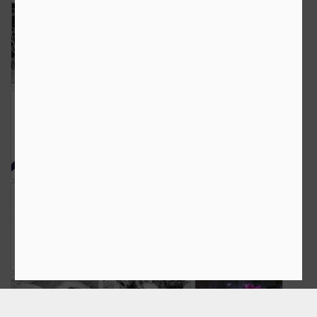
The Weekend in
The Weekend in
Compasul
Black and White
Black and White
Mar 23rd
Mar 16th
Mar 13th
19
15
10
De 8 Martie
Remember White
Point pen schita
Mar 8th
Mar 6th
Mar 4th
26
7
6
The Weekend in
Divort
Caveman
Black and White
Mar 2nd
Feb 27th
Feb 25th
20
7
2
The Weekend in
Google... +
Trei
Black and White
Feb 23rd
Feb 18th
Feb 8th