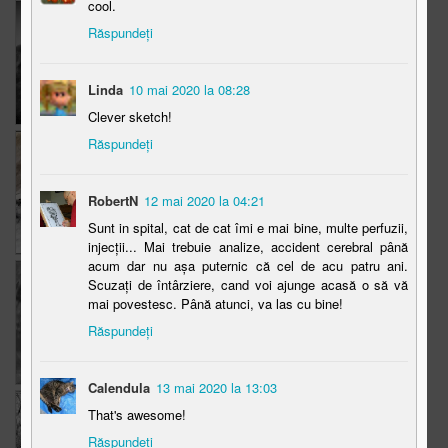
cool.
The Weekend in
Mr. Time playing
The Weekend in
Răspundeți
Black and White
Black and White
Jan 11th
Dec 30th
Dec 21st
Linda
10 mai 2020 la 08:28
16
13
13
Clever sketch!
Răspundeți
Cili(Țili)
The Weekend in
Bio-Chimic
Black and White
Dec 16th
Dec 14th
Dec 9th
RobertN
12 mai 2020 la 04:21
8
12
4
Sunt in spital, cat de cat îmi e mai bine, multe perfuzii,
injecții... Mai trebuie analize, accident cerebral până
acum dar nu așa puternic că cel de acu patru ani.
The Weekend in
The Weekend in
Iliada, Odiseea,
Scuzați de întârziere, cand voi ajunge acasă o să vă
Black and White
Black and White
Eneida
mai povestesc. Până atunci, va las cu bine!
Dec 7th
Nov 30th
Nov 25th
Răspundeți
9
14
11
Calendula
13 mai 2020 la 13:03
The Weekend in
La Antipozi:)
The Weekend in
That's awesome!
Black and White
Black and White
Răspundeți
Nov 23rd
Nov 18th
Nov 16th