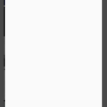
The Weekend in
Ciuta
Elefantul
Black and White
Aug 24th
Aug 21st
Aug 19th
8
7
9
The Weekend in
Castelul Bran-
The Weekend in
Black and White
Vlad Tepes
Black and White
Aug 17th
Aug 12th
Aug 10th
14
5
11
Pomul albastru
Hot
The Weekend in
Black and White
Aug 7th
Aug 5th
Aug 3rd
8
10
12
Evolutie...
Estivala
The Weekend in