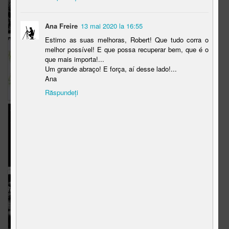
15
9
16
Ana Freire
13 mai 2020 la 16:55
Estimo as suas melhoras, Robert! Que tudo corra o
Muscate
La inceput de
The Weekend in
melhor possível! E que possa recuperar bem, que é o
drum:)
Black and White
que mais importa!...
Nov 13th
Nov 11th
Nov 8th
Um grande abraço! E força, aí desse lado!...
Ana
8
8
15
Răspundeți
Panthera Leo
The Weekend in
Fier... vechi
Black and White
Nov 6th
Nov 2nd
Oct 28th
11
18
7
The Weekend in
Rinocerul Verde
The Weekend in
Black and White
Black and White
Oct 26th
Oct 24th
Oct 20th
11
9
12