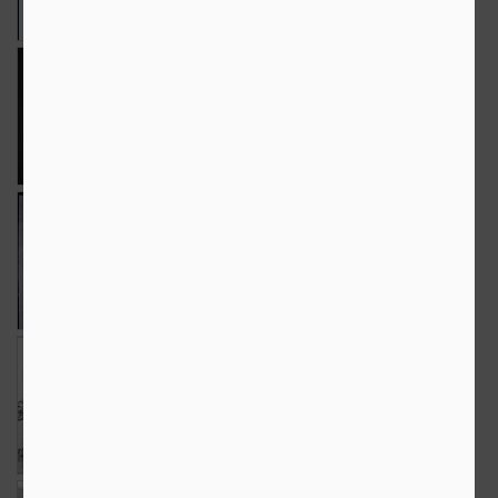
13
5
15
Zbor
The Weekend in
Stegosaurus
Black and White
Jun 10th
Jun 8th
Jun 5th
10
9
5
Mr Time
The Weekend in
Un petec de cer
Black and White
Jun 3rd
Jun 1st
May 29th
7
12
8
Wild
The Weekend in
Mr Time
Black and White
May 27th
May 25th
May 22nd
6
14
10