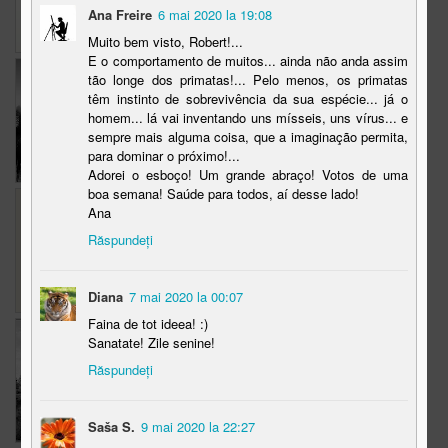
Ana Freire
6 mai 2020 la 19:08
8
12
15
Muito bem visto, Robert!...
E o comportamento de muitos... ainda não anda assim
The Weekend in
Work in Progress
The Weekend in
tão longe dos primatas!... Pelo menos, os primatas
têm instinto de sobrevivência da sua espécie... já o
Black and White
Black and White
Feb 22nd
Feb 18th
Feb 15th
homem... lá vai inventando uns mísseis, uns vírus... e
sempre mais alguma coisa, que a imaginação permita,
20
7
17
para dominar o próximo!...
Adorei o esboço! Um grande abraço! Votos de uma
boa semana! Saúde para todos, aí desse lado!
Pune-ti frau
The Weekend in
Sketchy
Ana
Black and White
Răspundeți
Feb 12th
Feb 8th
Jan 27th
3
16
10
Diana
7 mai 2020 la 00:07
Faina de tot ideea! :)
The Weekend in
Flowers
Flori, schita
Sanatate! Zile senine!
Black and White
rapida
Răspundeți
Jan 18th
Jan 15th
Jan 13th
19
10
7
Saša S.
9 mai 2020 la 22:27