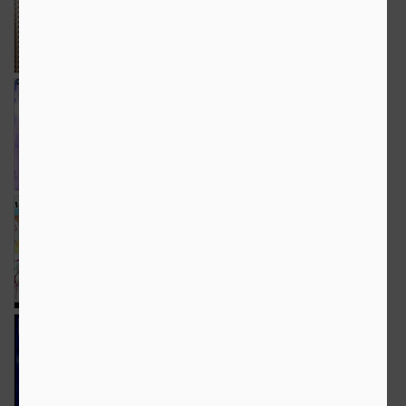
Sep 25th
Sep 23rd
Sep 21st
5
20
12
Mr Time: Day
Royalty
The Weekend in
and Night
Black and White
Sep 18th
Sep 17th
Sep 14th
7
6
15
The inner circle
Ceramica
The Weekend in
Black and White
Sep 11th
Sep 9th
Sep 7th
7
9
14
Flower
The Weekend in
Cerbul
Black and White
Sep 2nd
Aug 31st
Aug 27th
6
15
9