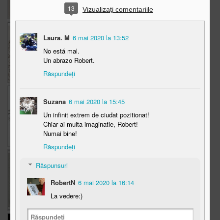
11
14
25
13
Vizualizați comentariile
2020 The sign of
Metamorfoza
Web designer
Laura. M
6 mai 2020 la 13:52
nobility
Apr 2nd
Apr 1st
Mar 30th
No está mal.
Un abrazo Robert.
7
19
12
Răspundeți
Woman resting
The Weekend in
Knight, Dupa
Suzana
6 mai 2020 la 15:45
(Nude 2020):)
Black and White
Durer
Mar 28th
Mar 28th
Mar 26th
Un infinit extrem de ciudat pozitionat!
Chiar ai multa imaginatie, Robert!
14
24
18
Numai bine!
Răspundeți
Dacul, continuare
Dacul
Podul
Răspunsuri
Mar 24th
Mar 23rd
Mar 22nd
RobertN
6 mai 2020 la 16:14
18
13
14
La vedere:)
Răspundeți