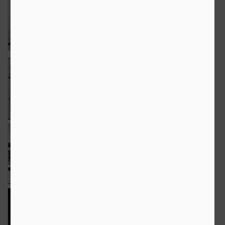
Sisif
Perpetuum
The Weekend in
Mobile
Black and White
May 20th
May 19th
May 18th
8
5
14
Desene
The Weekend in
Cactus...
Black and White
romanesc
May 13th
May 11th
May 6th
6
15
8
The Weekend in
Aquatica-
Coarne si
Black and White
Abstract
coroane (2)
May 4th
May 2nd
Apr 30th
19
4
6
The Weekend in
The Weekend in
Noaptea mintii
Black and White
Black and White
Apr 27th
Apr 20th
Apr 17th