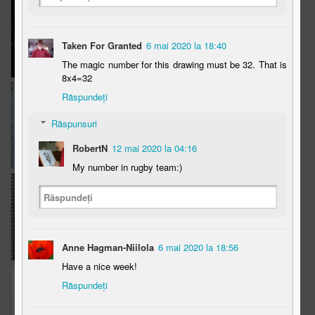
The Weekend in
War Pigs
Pagini de istorie
Black and White
Mar 21st
Mar 19th
Mar 18th
Taken For Granted
6 mai 2020 la 18:40
21
6
9
The magic number for this drawing must be 32. That is
8x4=32
Ganditorul
The Weekend in
Locomotiva
Răspundeți
Black and White
Mar 16th
Mar 14th
Mar 10th
Răspunsuri
4
16
8
RobertN
12 mai 2020 la 04:16
My number in rugby team:)
Constructii
De 8 Martie
The Weekend in
Răspundeți
Black and White
Mar 8th
Mar 8th
Mar 7th
16
5
13
Anne Hagman-Niilola
6 mai 2020 la 18:56
Have a nice week!
Cuore
Rhino
The Weekend in
Răspundeți
Black and White
Mar 4th
Mar 2nd
Feb 29th